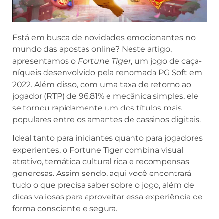
Está em busca de novidades emocionantes no
mundo das apostas online? Neste artigo,
apresentamos o
Fortune Tiger
, um jogo de caça-
níqueis desenvolvido pela renomada PG Soft em
2022. Além disso, com uma taxa de retorno ao
jogador (RTP) de 96,81% e mecânica simples, ele
se tornou rapidamente um dos títulos mais
populares entre os amantes de cassinos digitais.
Ideal tanto para iniciantes quanto para jogadores
experientes, o Fortune Tiger combina visual
atrativo, temática cultural rica e recompensas
generosas. Assim sendo, aqui você encontrará
tudo o que precisa saber sobre o jogo, além de
dicas valiosas para aproveitar essa experiência de
forma consciente e segura.