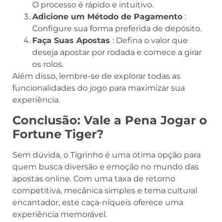
O processo é rápido e intuitivo.
Adicione um Método de Pagamento
:
Configure sua forma preferida de depósito.
Faça Suas Apostas
: Defina o valor que
deseja apostar por rodada e comece a girar
os rolos.
Além disso, lembre-se de explorar todas as
funcionalidades do jogo para maximizar sua
experiência.
Conclusão: Vale a Pena Jogar o
Fortune Tiger?
Sem dúvida, o Tigrinho é uma ótima opção para
quem busca diversão e emoção no mundo das
apostas online. Com uma taxa de retorno
competitiva, mecânica simples e tema cultural
encantador, este caça-níqueis oferece uma
experiência memorável.