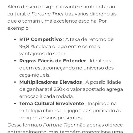
Além de seu design cativante e ambientação
cultural, o
Fortune Tiger
traz vários diferenciais
que o tornam uma excelente escolha. Por
exemplo:
RTP Competitivo
: A taxa de retorno de
96,81% coloca o jogo entre os mais
vantajosos do setor.
Regras Fáceis de Entender
: Ideal para
quem está começando no universo dos
caça-níqueis.
Multiplicadores Elevados
: A possibilidade
de ganhar até 250x o valor apostado agrega
emoção à cada rodada.
Tema Cultural Envolvente
: Inspirado na
mitologia chinesa, o jogo traz significado às
imagens e sons presentes.
Dessa forma, o
Fortune Tiger
não apenas oferece
entretenimento, mas também proporciona uma