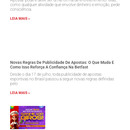
Apostar pode e deve ser uma forma de entretenimento. Mas,
como qualquer atividade que envolve dinheiro e emoção, pede
consciência.
LEIA MAIS »
Novas Regras De Publicidade De Apostas: O Que Muda E
Como Isso Reforça A Confiança Na Betfast
Desde o dia 17 de julho, toda publicidade de apostas
esportivas no Brasil passou a seguir novas regras definidas
pelo
LEIA MAIS »