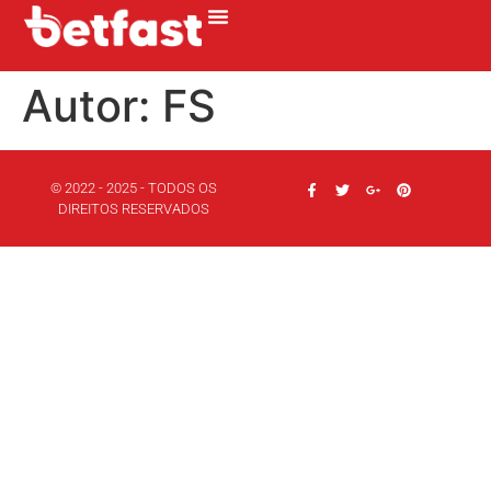
Autor:
FS
© 2022 - 2025 - TODOS OS
DIREITOS RESERVADOS